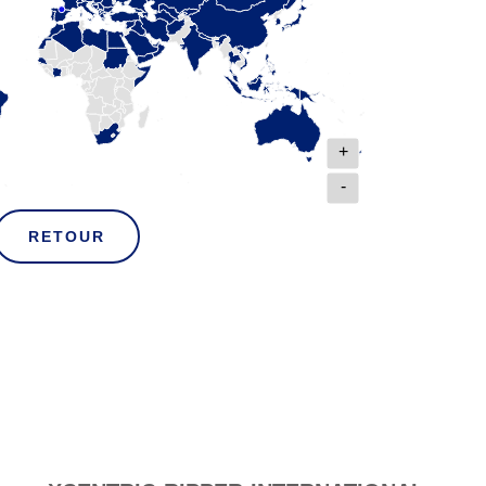
+
-
RETOUR