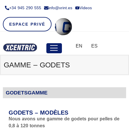
+34 945 290 555​
info@xrint.es
Videos
ESPACE PRIVÉ
EN
ES
GAMME – GODETS
GODETS
GAMME
GODETS – MODÈLES
Nous avons une gamme de godets pour pelles de
0,8 à 120 tonnes