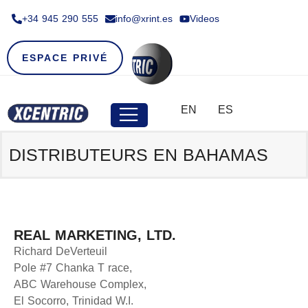
+34 945 290 555​
info@xrint.es
Videos
ESPACE PRIVÉ
EN
ES
DISTRIBUTEURS EN
BAHAMAS
REAL MARKETING, LTD.
Richard DeVerteuil
Pole #7 Chanka T race,
ABC Warehouse Complex,
El Socorro, Trinidad W.I.