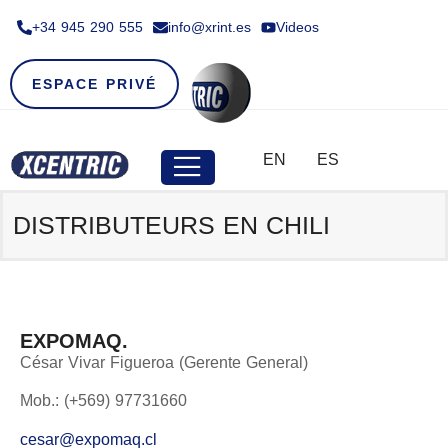
+34 945 290 555​
info@xrint.es
Videos
ESPACE PRIVÉ
EN
ES
DISTRIBUTEURS EN
CHILI
EXPOMAQ.
César Vivar Figueroa (Gerente General)
Mob.: (+569) 97731660
cesar@expomaq.cl