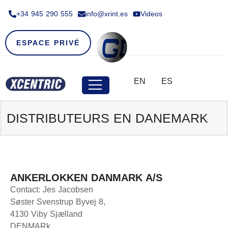
+34 945 290 555​
info@xrint.es
Videos
ESPACE PRIVÉ
EN
ES
DISTRIBUTEURS EN
DANEMARK
ANKERLOKKEN DANMARK A/S
Contact: Jes Jacobsen
Søster Svenstrup Byvej 8,
4130 Viby Sjælland
DENMARk