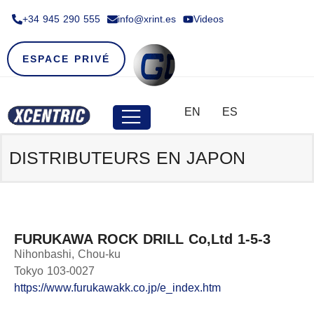
+34 945 290 555​
info@xrint.es
Videos
ESPACE PRIVÉ
EN
ES
DISTRIBUTEURS EN
JAPON
FURUKAWA ROCK DRILL Co,Ltd 1-5-3
Nihonbashi, Chou-ku
Tokyo 103-0027
https://www.furukawakk.co.jp/e_index.htm