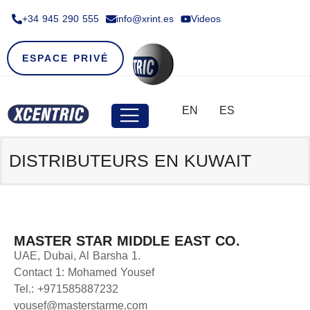
+34 945 290 555​
info@xrint.es
Videos
ESPACE PRIVÉ
EN
ES
DISTRIBUTEURS EN KUWAIT
MASTER STAR MIDDLE EAST CO.
UAE, Dubai, Al Barsha 1.
Contact 1: Mohamed Yousef
Tel.: +971585887232
yousef@masterstarme.com