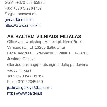
GSM.: +370 659 65926
Fax: +370 5 2784739
Skype: omotexuab
gedas@omotex.lt
https://www.omotex.lt
AS BALTEM VILNIAUS FILIALAS
Office and workshop: Minsko pl. Nemėžio k.,
Vilniaus raj., LT-13263 (Lithuania)
Legal address: Ukrainieciu 3, Vilnius, LT-13263
Justinas Gurklys
(Serviso paslaugų ir atsarginių dalių pardavimo
vadybininkas)
Tel.: +370 647 05767
Fax: +370 52045160
justinas.gurklys@baltem.lt
https://www.baltem.lt