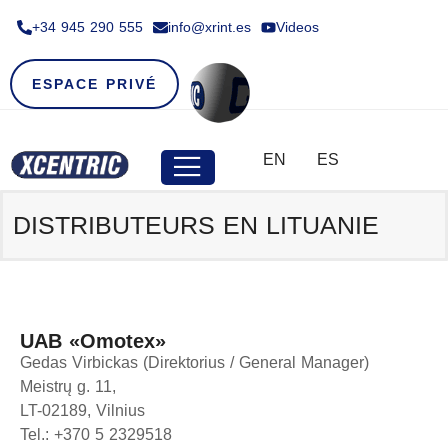
+34 945 290 555​
info@xrint.es
Videos
ESPACE PRIVÉ
EN
ES
DISTRIBUTEURS EN LITUANIE
UAB «Omotex»
Gedas Virbickas (Direktorius / General Manager)
Meistrų g. 11,
LT-02189, Vilnius
Tel.: +370 5 2329518