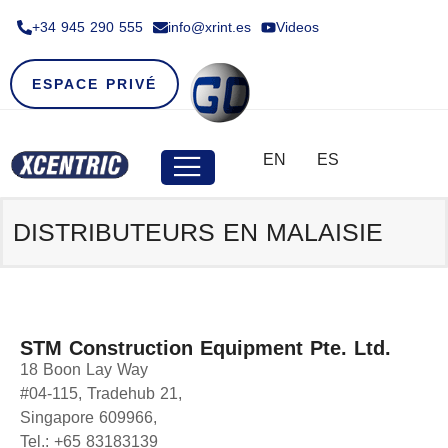
+34 945 290 555​
info@xrint.es
Videos
ESPACE PRIVÉ
EN
ES
DISTRIBUTEURS EN MALAISIE
STM Construction Equipment Pte. Ltd.
18 Boon Lay Way
#04-115, Tradehub 21,
Singapore 609966,
Tel.: +65 83183139