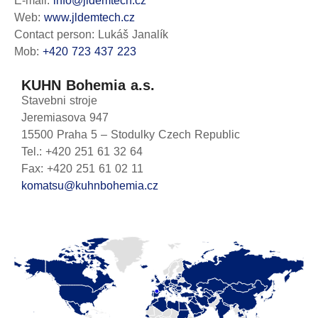
E-mail:
info@jldemtech.cz
Web:
www.jldemtech.cz
Contact person: Lukáš Janalík
Mob:
+420 723 437 223
KUHN Bohemia a.s.
Stavebni stroje
Jeremiasova 947
15500 Praha 5 – Stodulky Czech Republic
Tel.: +420 251 61 32 64
Fax: +420 251 61 02 11
komatsu@kuhnbohemia.cz