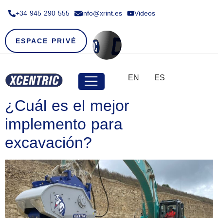
+34 945 290 555​
info@xrint.es
Videos
ESPACE PRIVÉ
EN
ES
¿Cuál es el mejor
implemento para
excavación?