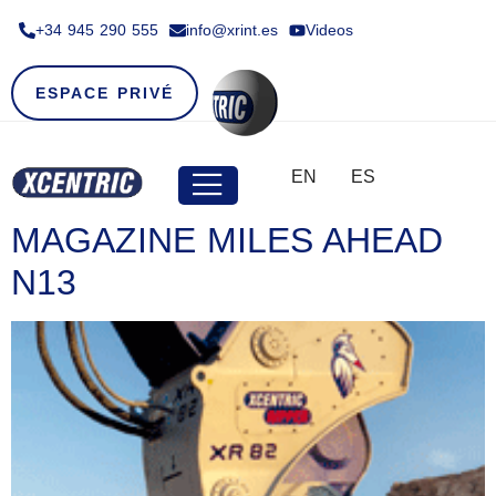
+34 945 290 555​
info@xrint.es
Videos
ESPACE PRIVÉ
EN
ES
MAGAZINE MILES AHEAD
N13