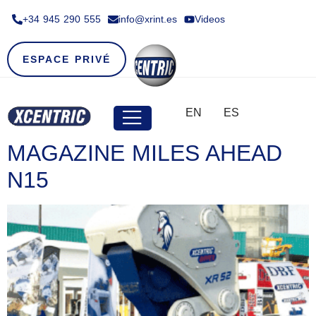
+34 945 290 555​
info@xrint.es
Videos
ESPACE PRIVÉ
EN
ES
MAGAZINE MILES AHEAD
N15