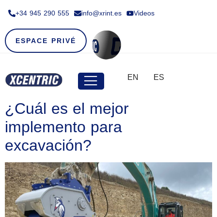
+34 945 290 555​
info@xrint.es
Videos
ESPACE PRIVÉ
EN
ES
¿Cuál es el mejor
implemento para
excavación?