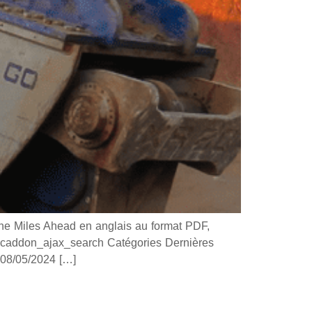
 Miles Ahead en anglais au format PDF,
 ucaddon_ajax_search Catégories Dernières
8/05/2024 […]