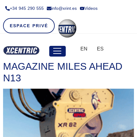
+34 945 290 555​
info@xrint.es
Videos
ESPACE PRIVÉ
EN
ES
MAGAZINE MILES AHEAD
N13