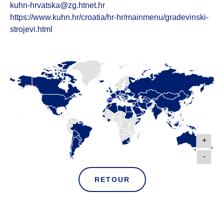
kuhn-hrvatska@zg.htnet.hr
https://www.kuhn.hr/croatia/hr-hr/mainmenu/gradevinski-
strojevi.html
+
-
RETOUR