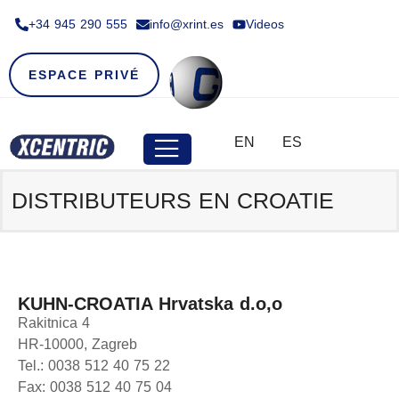
+34 945 290 555​
info@xrint.es
Videos
ESPACE PRIVÉ
EN
ES
DISTRIBUTEURS EN
CROATIE
KUHN-CROATIA Hrvatska d.o,o
Rakitnica 4
HR-10000, Zagreb
Tel.: 0038 512 40 75 22
Fax: 0038 512 40 75 04