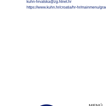
kuhn-hrvatska@zg.htnet.hr
https://www.kuhn.hr/croatia/hr-hr/mainmenu/grad
MENÚ