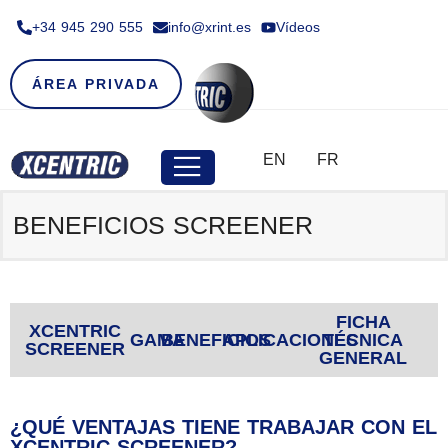
+34 945 290 555​
info@xrint.es
Vídeos
ÁREA PRIVADA
EN
FR
BENEFICIOS SCREENER
FICHA
XCENTRIC
GAMA
BENEFICIOS
APLICACIONES
TÉCNICA
SCREENER
GENERAL
¿QUÉ VENTAJAS TIENE TRABAJAR CON EL
XCENTRIC SCREENER?