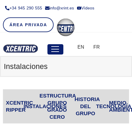
+34 945 290 555​
info@xrint.es
Vídeos
ÁREA PRIVADA
EN
FR
Instalaciones
ESTRUCTURA
HISTORIA
XCENTRIC
GRUPO
MEDIO
INSTALACIONES
DEL
TECNOLOGÍA
RIPPER
GRADO
AMBIEN
GRUPO
CERO