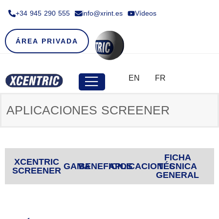
+34 945 290 555​
info@xrint.es
Vídeos
ÁREA PRIVADA
EN
FR
APLICACIONES SCREENER
FICHA
XCENTRIC
GAMA
BENEFICIOS
APLICACIONES
TÉCNICA
SCREENER
GENERAL