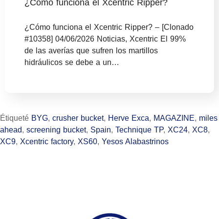
¿Cómo funciona el Xcentric Ripper?
¿Cómo funciona el Xcentric Ripper? – [Clonado
#10358] 04/06/2026 Noticias, Xcentric El 99%
de las averías que sufren los martillos
hidráulicos se debe a un…
Étiqueté
BYG
,
crusher bucket
,
Herve Exca
,
MAGAZINE
,
miles
ahead
,
screening bucket
,
Spain
,
Technique TP
,
XC24
,
XC8
,
XC9
,
Xcentric factory
,
XS60
,
Yesos Alabastrinos