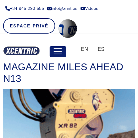
+34 945 290 555​
info@xrint.es
Videos
ESPACE PRIVÉ
EN
ES
MAGAZINE MILES AHEAD
N13