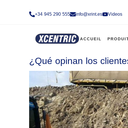
+34 945 290 555​
info@xrint.es
Videos
ACCUEIL
PRODUI
¿Qué opinan los cliente