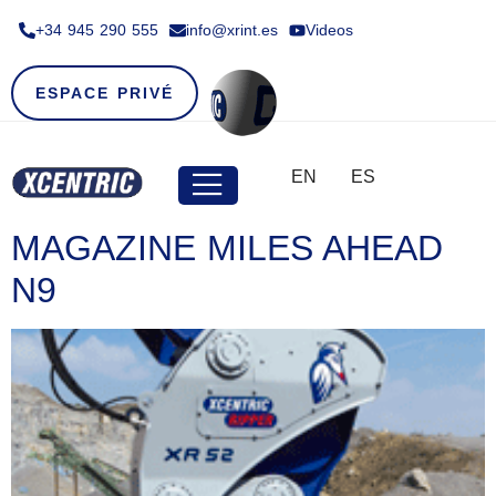
+34 945 290 555​
info@xrint.es
Videos
ESPACE PRIVÉ
EN
ES
MAGAZINE MILES AHEAD
N9