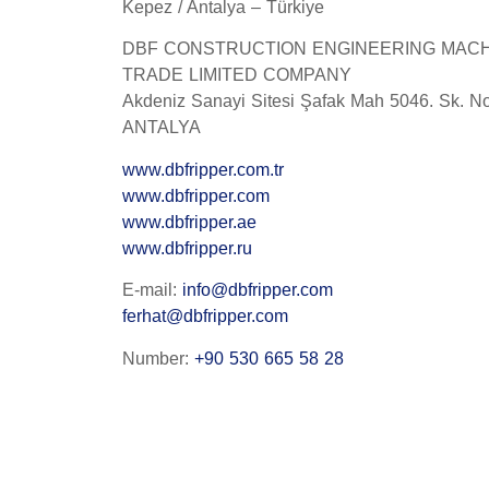
Kepez / Antalya – Türkiye
DBF CONSTRUCTION ENGINEERING MACH
TRADE LIMITED COMPANY
Akdeniz Sanayi Sitesi Şafak Mah 5046. Sk. N
ANTALYA
www.dbfripper.com.tr
www.dbfripper.com
www.dbfripper.ae
www.dbfripper.ru
E-mail:
info@dbfripper.com
ferhat@dbfripper.com
Number:
+90 530 665 58 28