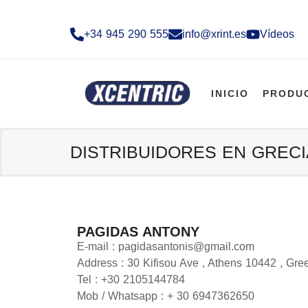
+34 945 290 555​
info@xrint.es
Vídeos
INICIO
PRODU
DISTRIBUIDORES EN GRECI
PAGIDAS ANTONY
E-mail : pagidasantonis@gmail.com
Address : 30 Kifisou Ave , Athens 10442 , Gre
Tel : +30 2105144784
Mob / Whatsapp : + 30 6947362650