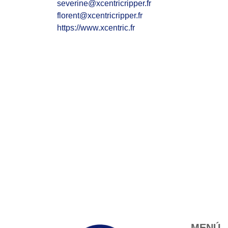
severine@xcentricripper.fr
florent@xcentricripper.fr
https://www.xcentric.fr
MENÚ