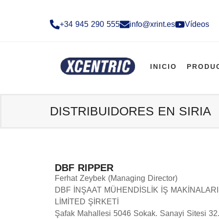
+34 945 290 555​
info@xrint.es
Vídeos
INICIO
PRODU
DISTRIBUIDORES EN SIRIA
DBF RIPPER
Ferhat Zeybek (Managing Director)
DBF İNŞAAT MÜHENDİSLİK İŞ MAKİNALARI
LİMİTED ŞİRKETİ
Şafak Mahallesi 5046 Sokak. Sanayi Sitesi 32