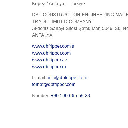
Kepez / Antalya – Türkiye
DBF CONSTRUCTION ENGINEERING MACH
TRADE LIMITED COMPANY
Akdeniz Sanayi Sitesi Şafak Mah 5046. Sk. N
ANTALYA
www.dbfripper.com.tr
www.dbfripper.com
www.dbfripper.ae
www.dbfripper.ru
E-mail:
info@dbfripper.com
ferhat@dbfripper.com
Number:
+90 530 665 58 28