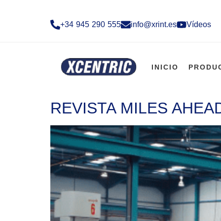
+34 945 290 555​
info@xrint.es
Vídeos
INICIO
PRODU
REVISTA MILES AHEA