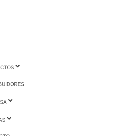
CTOS
IBUIDORES
SA
AS