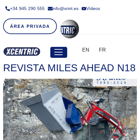
+34 945 290 555​
info@xrint.es
Vídeos
ÁREA PRIVADA
EN
FR
REVISTA MILES AHEAD N18