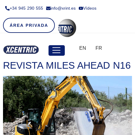
+34 945 290 555​
info@xrint.es
Vídeos
ÁREA PRIVADA
EN
FR
REVISTA MILES AHEAD N16