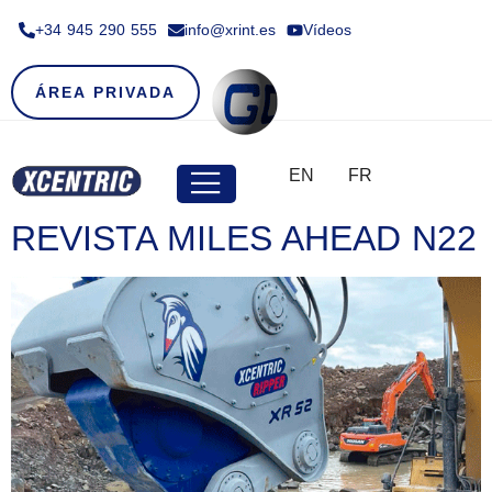
+34 945 290 555​
info@xrint.es
Vídeos
ÁREA PRIVADA
EN
FR
REVISTA MILES AHEAD N22