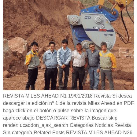
REVISTA MILES AHEAD N1 19/01/2018 Revista Si desea
descargar la edición nº 1 de la revista Miles Ahead en PDF
haga click en el botón o pulse sobre la imagen que
aparece abajo DESCARGAR REVISTA Buscar skip
render: ucaddon_ajax_search Categorías Noticias Revista
Sin categoría Related Posts REVISTA MILES AHEAD N26