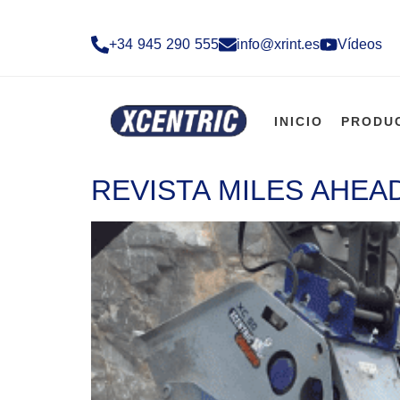
+34 945 290 555​
info@xrint.es
Vídeos
INICIO
PRODU
REVISTA MILES AHEA