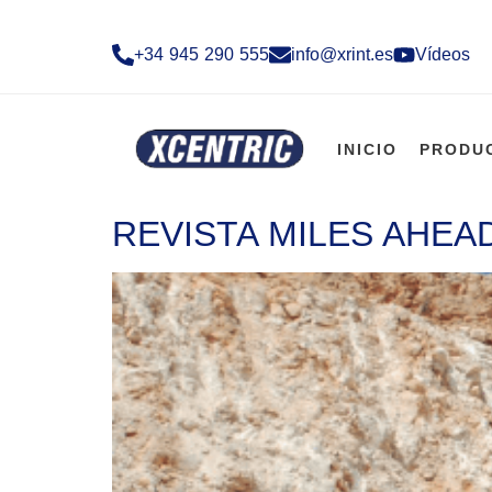
+34 945 290 555​
info@xrint.es
Vídeos
INICIO
PRODU
REVISTA MILES AHEA