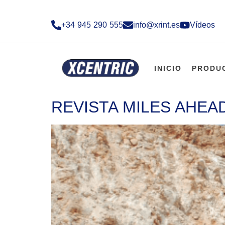
+34 945 290 555​
info@xrint.es
Vídeos
INICIO
PRODU
REVISTA MILES AHEA