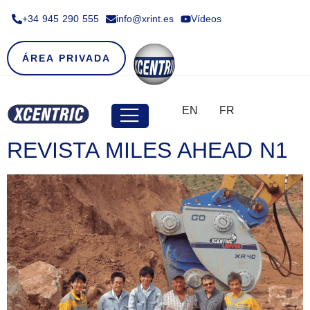
+34 945 290 555​
info@xrint.es
Vídeos
ÁREA PRIVADA
EN
FR
REVISTA MILES AHEAD N1