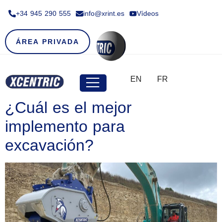
+34 945 290 555​
info@xrint.es
Vídeos
ÁREA PRIVADA
EN
FR
¿Cuál es el mejor
implemento para
excavación?