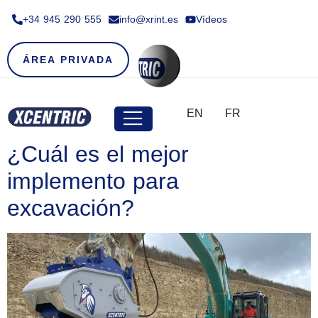
+34 945 290 555​
info@xrint.es
Vídeos
ÁREA PRIVADA
EN
FR
¿Cuál es el mejor
implemento para
excavación?