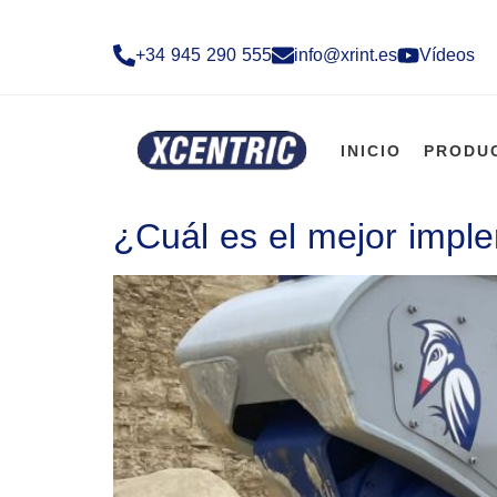
+34 945 290 555​
info@xrint.es
Vídeos
INICIO
PRODU
¿Cuál es el mejor impl