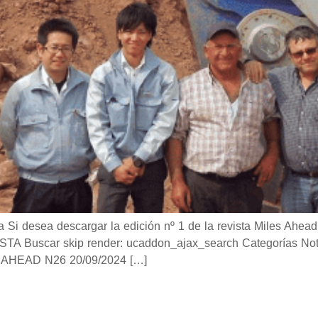
desea descargar la edición nº 1 de la revista Miles Ahead 
Buscar skip render: ucaddon_ajax_search Categorías Notici
AHEAD N26 20/09/2024 […]