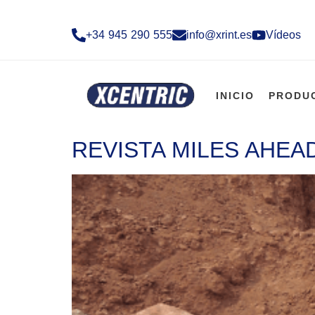
+34 945 290 555​
info@xrint.es
Vídeos
INICIO
PRODU
REVISTA MILES AHEA