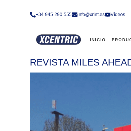
+34 945 290 555​
info@xrint.es
Vídeos
INICIO
PRODU
REVISTA MILES AHEA