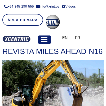
+34 945 290 555​
info@xrint.es
Vídeos
ÁREA PRIVADA
EN
FR
REVISTA MILES AHEAD N16