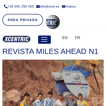
+34 945 290 555​
info@xrint.es
Vídeos
ÁREA PRIVADA
EN
FR
REVISTA MILES AHEAD N1