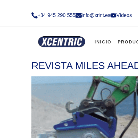
+34 945 290 555​
info@xrint.es
Vídeos
INICIO
PRODU
REVISTA MILES AHEA