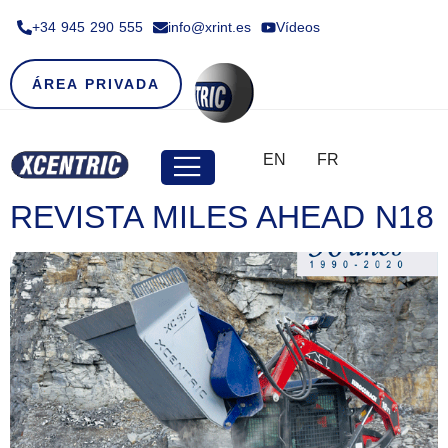
+34 945 290 555​
info@xrint.es
Vídeos
ÁREA PRIVADA
EN
FR
REVISTA MILES AHEAD N18