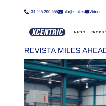
+34 945 290 555​
info@xrint.es
Vídeos
INICIO
PRODU
REVISTA MILES AHEA