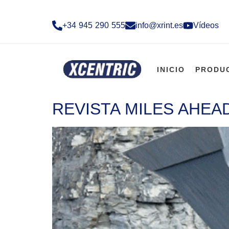
+34 945 290 555​
info@xrint.es
Vídeos
INICIO
PRODU
REVISTA MILES AHEA