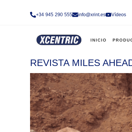
+34 945 290 555​
info@xrint.es
Vídeos
INICIO
PRODU
REVISTA MILES AHEA