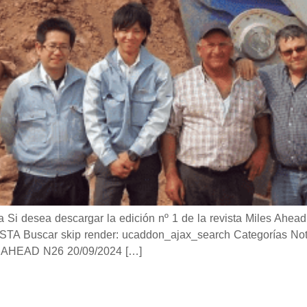
desea descargar la edición nº 1 de la revista Miles Ahead 
Buscar skip render: ucaddon_ajax_search Categorías Notici
AHEAD N26 20/09/2024 […]