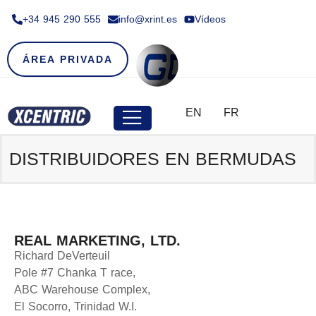
+34 945 290 555​
info@xrint.es
Vídeos
ÁREA PRIVADA
EN
FR
DISTRIBUIDORES EN BERMUDAS
REAL MARKETING, LTD.
Richard DeVerteuil
Pole #7 Chanka T race,
ABC Warehouse Complex,
El Socorro, Trinidad W.I.